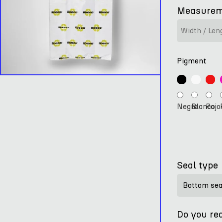
Measurem
Pigment
Negro
Blanco
Rojo
Seal type
Do you req