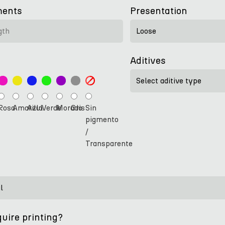
ents
Presentation
Aditives
Rosa
Amarillo
Azul
Verde
Morado
Gris
Sin
pigmento
/
Transparente
uire printing?